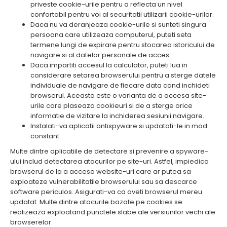
priveste cookie-urile pentru a reflecta un nivel
confortabil pentru voi al securitatii utilizarii cookie-urilor.
Daca nu va deranjeaza cookie-urile si sunteti singura
persoana care utilizeaza computerul, puteti seta
termene lungi de expirare pentru stocarea istoricului de
navigare si al datelor personale de acces.
Daca impartiti accesul la calculator, puteti lua in
considerare setarea browserului pentru a sterge datele
individuale de navigare de fiecare data cand inchideti
browserul. Aceasta este o varianta de a accesa site-
urile care plaseaza cookieuri si de a sterge orice
informatie de vizitare la inchiderea sesiunii navigare.
Instalati-va aplicatii antispyware si updatati-le in mod
constant.
Multe dintre aplicatiile de detectare si prevenire a spyware-
ului includ detectarea atacurilor pe site-uri. Astfel, impiedica
browserul de la a accesa website-uri care ar putea sa
exploateze vulnerabilitatile browserului sau sa descarce
software periculos. Asigurati-va ca aveti browserul mereu
updatat. Multe dintre atacurile bazate pe cookies se
realizeaza exploatand punctele slabe ale versiunilor vechi ale
browserelor.