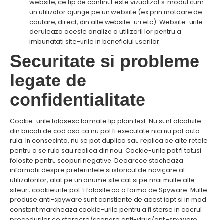
website, ce tip de continut este vizualizat si modul cum
un utilizator ajunge pe un website (ex prin motoare de
cautare, direct, din alte website-uri etc). Website-urile
deruleaza aceste analize a utilizarii lor pentru a
imbunatati site-urile in beneficiul userilor.
Securitate si probleme
legate de
confidentialitate
Cookie-urile folosesc formate tip plain text. Nu sunt alcatuite
din bucati de cod asa ca nu pot fi executate nici nu pot auto-
rula. In consecinta, nu se pot duplica sau replica pe alte retele
pentru a se rula sau replica din nou. Cookie-urile pot fi totusi
folosite pentru scopuri negative. Deoarece stocheaza
informatii despre preferintele si istoricul de navigare al
utilizatorilor, atat pe un anume site cat si pe mai multe alte
siteuri, cookieurile pot fi folosite ca o forma de Spyware. Multe
produse anti-spyware sunt constiente de acest fapt si in mod
constant marcheaza cookie-urile pentru a fi sterse in cadrul
procedurilor de stergere/scanare anti-virus/anti-spyware.