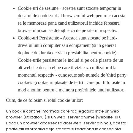
Cookie-uri de sesiune - acestea sunt stocate temporar in
dosarul de cookie-uri al browserului web pentru ca acesta
sa le memoreze pana cand utilizatorul inchide fereastra
browserului sau se delogheaza de pe site-ul respectiv.
Cookie-uri Persistente - Acestea sunt stocate pe hard-
drive-ul unui computer sau echipament (si in general
depinde de durata de viata prestabilita pentru cookie).
Cookie-urile persistente le includ si pe cele plasate de un
alt website decat cel pe care il viziteaza utilizatorul la
momentul respectiv - cunoscute sub numele de 'third party
cookies’ (cookieuri plasate de terti) - care pot fi folosite in
mod anonim pentru a memora preferintele unui utilizator.
Cum, de ce folosim si rolul cookie-urilor:
Un cookie contine informatii care fac legatura intre un web-
browser (utilizatorul) si un web-server anume (website-ul).
Daca un browser acceseaza acel web-server din nou, acesta
poate citi informatia deja stocata si reactiona in consecinta.