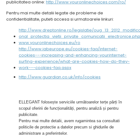
publicitatea online:
http://www.youronlinechoices.com/ro/
Pentru mai multe detalii legate de probleme de
confidentialitate, puteti accesa si urmatoarele linkuri:
http://www.dreptonline.ro/legislatie/oug_13_2012_modif
onal_protectia_vietii_private_comunicatii_electronice.ph
www.youronlinechoices.eu/ro
http://www.iabeurope.eu/cookies-faq/internet-
cookies---increasing-and-enhancing-yourinternet-
surfing-experience/what-are-cookies-how-do-they-
work---cookies-faq.aspx
http://www.guardian.co.uk/info/cookies
ELLEGANT folosește serviciile următoarelor terțe părți în
scopul oferirii de funcționalități, pentru analiză și pentru
publicitate.
Pentru mai multe detalii, avem rugamintea sa consultati
politicile de protectie a datelor precum si ghidurile de
administrare a preferintelor.