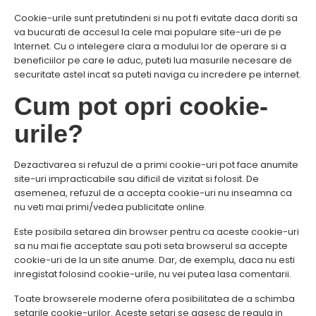
Cookie-urile sunt pretutindeni si nu pot fi evitate daca doriti sa
va bucurati de accesul la cele mai populare site-uri de pe
Internet. Cu o intelegere clara a modului lor de operare si a
beneficiilor pe care le aduc, puteti lua masurile necesare de
securitate astel incat sa puteti naviga cu incredere pe internet.
Cum pot opri cookie-
urile?
Dezactivarea si refuzul de a primi cookie-uri pot face anumite
site-uri impracticabile sau dificil de vizitat si folosit. De
asemenea, refuzul de a accepta cookie-uri nu inseamna ca
nu veti mai primi/vedea publicitate online.
Este posibila setarea din browser pentru ca aceste cookie-uri
sa nu mai fie acceptate sau poti seta browserul sa accepte
cookie-uri de la un site anume. Dar, de exemplu, daca nu esti
inregistat folosind cookie-urile, nu vei putea lasa comentarii.
Toate browserele moderne ofera posibilitatea de a schimba
setarile cookie-urilor. Aceste setari se gasesc de regula in