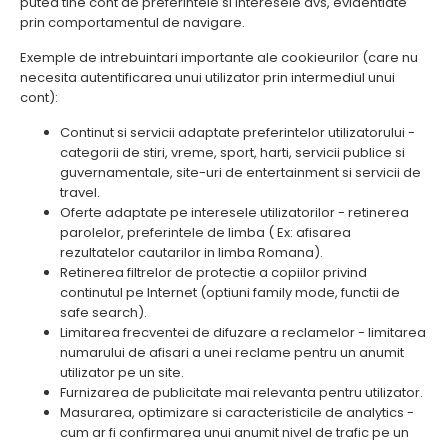
putea tine cont de preferintele si interesele dvs, evidentiate
prin comportamentul de navigare.
Exemple de intrebuintari importante ale cookieurilor (care nu
necesita autentificarea unui utilizator prin intermediul unui
cont):
Continut si servicii adaptate preferintelor utilizatorului -
categorii de stiri, vreme, sport, harti, servicii publice si
guvernamentale, site-uri de entertainment si servicii de
travel.
Oferte adaptate pe interesele utilizatorilor - retinerea
parolelor, preferintele de limba ( Ex: afisarea
rezultatelor cautarilor in limba Romana).
Retinerea filtrelor de protectie a copiilor privind
continutul pe Internet (optiuni family mode, functii de
safe search).
Limitarea frecventei de difuzare a reclamelor - limitarea
numarului de afisari a unei reclame pentru un anumit
utilizator pe un site.
Furnizarea de publicitate mai relevanta pentru utilizator.
Masurarea, optimizare si caracteristicile de analytics -
cum ar fi confirmarea unui anumit nivel de trafic pe un