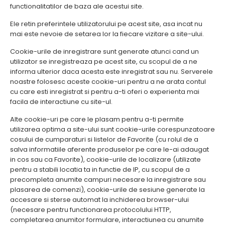
functionalitatilor de baza ale acestui site.
Ele retin preferintele utilizatorului pe acest site, asa incat nu
mai este nevoie de setarea lor la fiecare vizitare a site-ului.
Cookie-urile de inregistrare sunt generate atunci cand un
utilizator se inregistreaza pe acest site, cu scopul de a ne
informa ulterior daca acesta este inregistrat sau nu. Serverele
noastre folosesc aceste cookie-uri pentru a ne arata contul
cu care esti inregistrat si pentru a-ti oferi o experienta mai
facila de interactiune cu site-ul.
Alte cookie-uri pe care le plasam pentru a-ti permite
utilizarea optima a site-ului sunt cookie-urile corespunzatoare
cosului de cumparaturi si listelor de Favorite (cu rolul de a
salva informatiile aferente produselor pe care le-ai adaugat
in cos sau ca Favorite), cookie-urile de localizare (utilizate
pentru a stabili locatia ta in functie de IP, cu scopul de a
precompleta anumite campuri necesare la inregistrare sau
plasarea de comenzi), cookie-urile de sesiune generate la
accesare si sterse automat la inchiderea browser-ului
(necesare pentru functionarea protocolului HTTP,
completarea anumitor formulare, interactiunea cu anumite