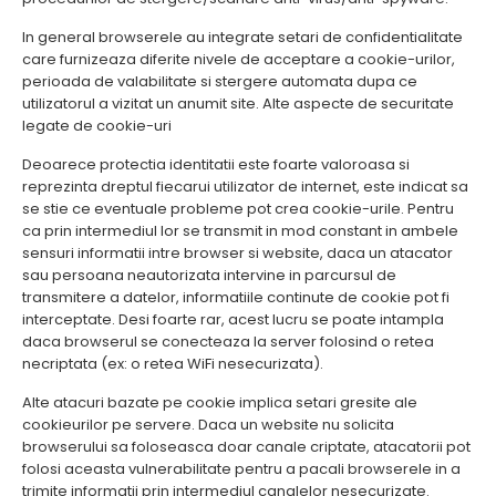
In general browserele au integrate setari de confidentialitate
care furnizeaza diferite nivele de acceptare a cookie-urilor,
perioada de valabilitate si stergere automata dupa ce
utilizatorul a vizitat un anumit site. Alte aspecte de securitate
legate de cookie-uri
Deoarece protectia identitatii este foarte valoroasa si
reprezinta dreptul fiecarui utilizator de internet, este indicat sa
se stie ce eventuale probleme pot crea cookie-urile. Pentru
ca prin intermediul lor se transmit in mod constant in ambele
sensuri informatii intre browser si website, daca un atacator
sau persoana neautorizata intervine in parcursul de
transmitere a datelor, informatiile continute de cookie pot fi
interceptate. Desi foarte rar, acest lucru se poate intampla
daca browserul se conecteaza la server folosind o retea
necriptata (ex: o retea WiFi nesecurizata).
Alte atacuri bazate pe cookie implica setari gresite ale
cookieurilor pe servere. Daca un website nu solicita
browserului sa foloseasca doar canale criptate, atacatorii pot
folosi aceasta vulnerabilitate pentru a pacali browserele in a
trimite informatii prin intermediul canalelor nesecurizate.