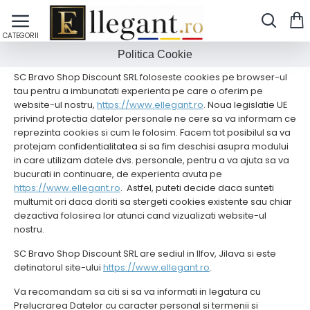
Politica Cookie
SC Bravo Shop Discount SRL foloseste cookies pe browser-ul
tau pentru a imbunatati experienta pe care o oferim pe
website-ul nostru,
https://www.ellegant.ro
. Noua legislatie UE
privind protectia datelor personale ne cere sa va informam ce
reprezinta cookies si cum le folosim. Facem tot posibilul sa va
protejam confidentialitatea si sa fim deschisi asupra modului
in care utilizam datele dvs. personale, pentru a va ajuta sa va
bucurati in continuare, de experienta avuta pe
https://www.ellegant.ro
. Astfel, puteti decide daca sunteti
multumit ori daca doriti sa stergeti cookies existente sau chiar
dezactiva folosirea lor atunci cand vizualizati website-ul
nostru.
SC Bravo Shop Discount SRL are sediul in Ilfov, Jilava si este
detinatorul site-ului
https://www.ellegant.ro
.
Va recomandam sa citi si sa va informati in legatura cu
Prelucrarea Datelor cu caracter personal si termenii si