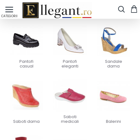
Pantofi
Pantofi
Sandale
casual
eleganti
dama
Saboti
Saboti dama
medicali
Balerini