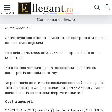
Cum comand - livrare
CUM COMAND:
Online: aveti posibilitatea sa va creati un cont pe site-ul nostru,
daca nu aveti deja unul
Telefonic: 0771542600 ori 0722553939 disponibil intre orele:
10:00 - 17:00.
Plata se face ramburs la primirea coletului sau online cu
cardul prin intermediul Libra Pay.
Ne puteti scrie pe e-mail (la sectiunea contact) sau ne puteti
lasa un mesaj pe whatsup la numarul 0771.542.600 si va vom
contacta noi in cel mai scurt timp. Va multumim!
Cost transport:
CARGUS -> 17 RON ( primul kg ) livrare la domiciliu, ORIUNDE IN