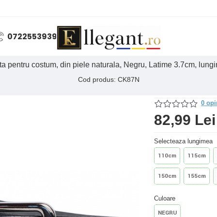
0722553939
nta pentru costum, din piele naturala, Negru, Latime 3.7cm, lu
Cod produs: CK87N
0 opi
82,99 Lei
Selecteaza lungimea
110cm
115cm
150cm
155cm
Culoare
NEGRU