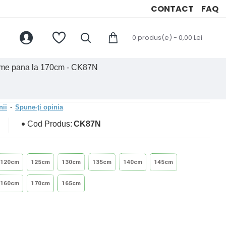
CONTACT
FAQ
0 produs(e) - 0,00 Lei
ngime pana la 170cm - CK87N
nii
-
Spune-ţi opinia
Cod Produs:
CK87N
120cm
125cm
130cm
135cm
140cm
145cm
160cm
170cm
165cm