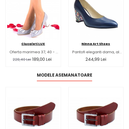
Ciucaleti LUX
Ninna Art Shoes
Oferta marimea 37, 40 - Pantofi dama din piele naturala gri toc 7cm - LNAA41GRIAG
Pantofi eleganti dama, albastri, din piele naturala box, toc 6 cm - NA87A3
189,00 Lei
244,99 Lei
228,40 Lei
MODELE ASEMANATOARE