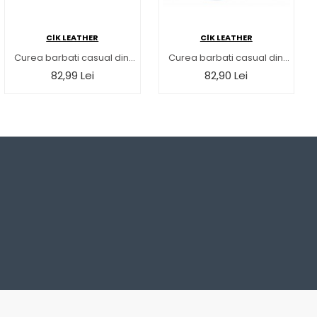
ClK LEATHER
ClK LEATHER
Curea barbati casual din piele naturala bufo Maro deschis 4cm Serenia 237MBF
Curea barbati casual din piele naturala cu latimea de 4.5cm, Negru - DR1-450NKR
82,99 Lei
82,90 Lei