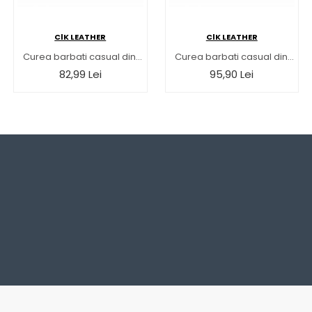
ClK LEATHER
ClK LEATHER
Curea barbati casual din piele naturala 4.5 cm latime, bordo CK140BORDO
Curea barbati casual din piele naturala 4cm latime, bordo CK140BORDO
82,99 Lei
95,90 Lei