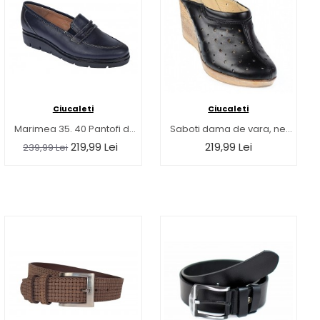
Ciucaleti
Ciucaleti
Marimea 35. 40 Pantofi dama casual din piele naturala, bleumarin inchis - P105BLBOX
Saboti dama de vara, negri, din piele naturala box cu perforatii - TEAN
219,99 Lei
219,99 Lei
239,99 Lei