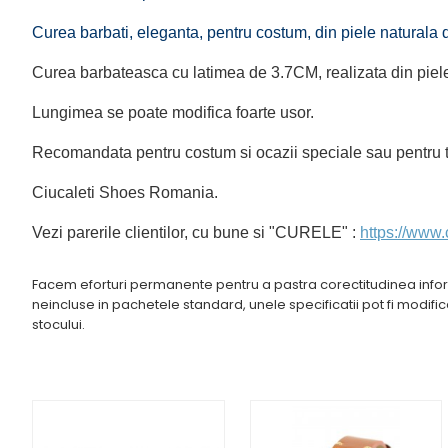
Curea barbati, eleganta, pentru costum, din piele naturala d
Curea barbateasca cu latimea de 3.7CM, realizata din piele
Lungimea se poate modifica foarte usor.
Recomandata pentru costum si ocazii speciale sau pentru t
Ciucaleti Shoes Romania.
Vezi parerile clientilor, cu bune si "CURELE" :
https://www.c
Facem eforturi permanente pentru a pastra corectitudinea inform
neincluse in pachetele standard, unele specificatii pot fi modifi
stocului.