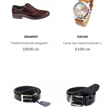
Ciucaleti
Curren
Pantofi barbati eleganti din piele naturala - Model 101CROCO
Ceas de mana barbati Curren, casual M8254TR
229,90 Lei
64,80 Lei