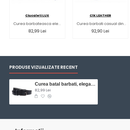
Ciucaleti LUX
ClK LEATHER
Curea barbateasca eleganta din piele naturala - Negru CCN350 (latime 3,5 cm)
Curea barbati casual din piele naturala - DR1-400NKR
82,99 Lei
92,90 Lei
PRODUSE VIZUALIZATE RECENT
Curea batal barbati, eleganta pentru costum, din piele naturala, Negru, Latime 3.7cm, lungime pana la 170cm - CK87N
82,99 Lei